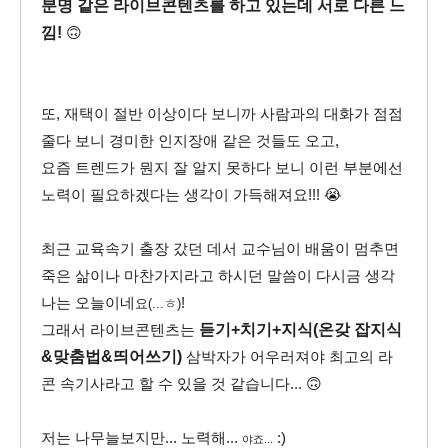
분명 같은 라이브콘텐츠를 하고 있는데 서로 다른 느
낌!
🙃
또, 재택이 절반 이상이다 보니까 사람과의 대화가 점점
줄다 보니 경미한 인지장애 같은 것들도 오고,
요즘 트렌드가 뭔지 잘 알지 못하다 보니 이런 부분에선
노력이 필요하겠다는 생각이 가득해져요!!! 😭
최근 교육속기 출장 갔던 데서 교수님이 배움이 멈추면
죽은 삶이나 마찬가지라고 하시던 말씀이 다시금 생각
나는 오늘이네
!
요(...ㅎ)
그래서 라이브콘텐츠는
듣기+치기+지식(온갖 잡지식
&맞춤법&띄어쓰기)
삼박자가 어우러져야 최고의 라
콘 속기사라고 할 수 있을 것 같습니다... 🙃
저는 나무늘보지만... 노력해...
:)
야죠...