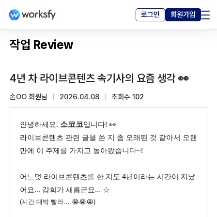
로그인
회원가입
채용 · 프로젝트
작업 Review
고객센터
4년 차 라이브콘텐츠 속기사의 요즘 생각 👀
커뮤니티
손OO 회원님
2026.04.08
조회수
102
마이페이지
안녕하세요.
소코코
입니다! 👀
라이브콘텐츠 관련 글을 쓴 지 좀 오래된 것 같아서 오랜
만에 이 주제를 가지고 돌아왔습니다~!
어느덧 라이브콘텐츠를 한 지도 4년이라는 시간이 지났
어요... 감회가 새롭군요... ☆
(시간 대박 빨라… 😭😭😭)