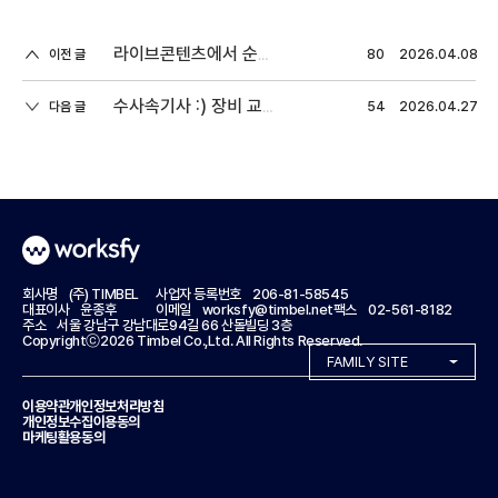
이전 글
80
2026.04.08
라이브콘텐츠에서 순국선열과 호국영령을 만나다..
다음 글
54
2026.04.27
수사속기사 :) 장비 교체 이후 근황, 그리고 바빠진 요즘 이야기
회사명
(주) TIMBEL
사업자 등록번호
206-81-58545
대표이사
윤종후
이메일
worksfy@timbel.net
팩스
02-561-8182
주소
서울 강남구 강남대로94길 66 산돌빌딩 3층
Copyrightⓒ2026 Timbel Co.,Ltd. All Rights Reserved.
FAMILY SITE
이용약관
개인정보처리방침
개인정보수집이용동의
마케팅활용동의