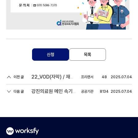
신청
목록
이전 글
프리랜서
48
2025.07.04
22_VOD(자막) / 재택/ 0:48(분량)
다음 글
공공기관
8134
2025.07.04
강진의료원 메인 속기사 모집